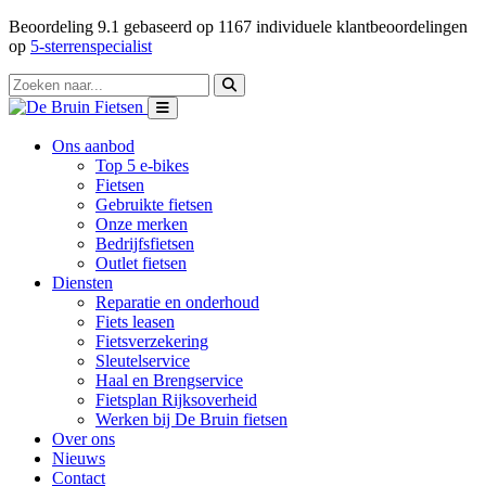
Beoordeling
9.1
gebaseerd op
1167
individuele klantbeoordelingen
op
5-sterrenspecialist
Ons aanbod
Top 5 e-bikes
Fietsen
Gebruikte fietsen
Onze merken
Bedrijfsfietsen
Outlet fietsen
Diensten
Reparatie en onderhoud
Fiets leasen
Fietsverzekering
Sleutelservice
Haal en Brengservice
Fietsplan Rijksoverheid
Werken bij De Bruin fietsen
Over ons
Nieuws
Contact