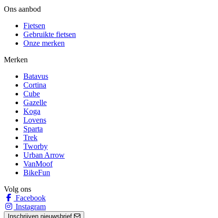
Ons aanbod
Fietsen
Gebruikte fietsen
Onze merken
Merken
Batavus
Cortina
Cube
Gazelle
Koga
Lovens
Sparta
Trek
Tworby
Urban Arrow
VanMoof
BikeFun
Volg ons
Facebook
Instagram
Inschrijven nieuwsbrief