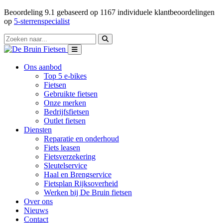
Beoordeling
9.1
gebaseerd op
1167
individuele klantbeoordelingen
op
5-sterrenspecialist
Ons aanbod
Top 5 e-bikes
Fietsen
Gebruikte fietsen
Onze merken
Bedrijfsfietsen
Outlet fietsen
Diensten
Reparatie en onderhoud
Fiets leasen
Fietsverzekering
Sleutelservice
Haal en Brengservice
Fietsplan Rijksoverheid
Werken bij De Bruin fietsen
Over ons
Nieuws
Contact