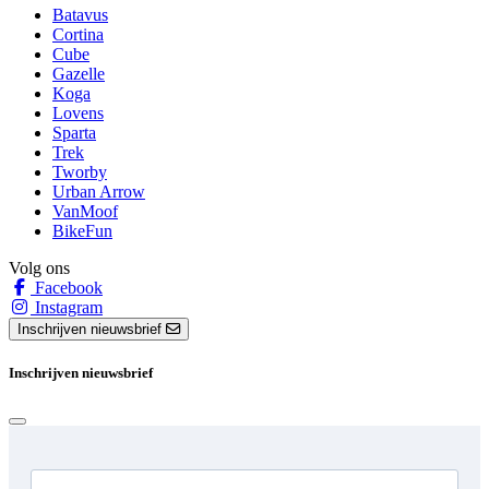
Batavus
Cortina
Cube
Gazelle
Koga
Lovens
Sparta
Trek
Tworby
Urban Arrow
VanMoof
BikeFun
Volg ons
Facebook
Instagram
Inschrijven nieuwsbrief
Inschrijven nieuwsbrief