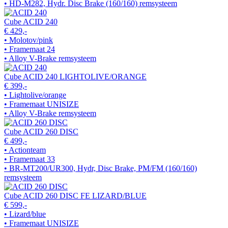
• HD-M282, Hydr. Disc Brake (160/160) remsysteem
Cube ACID 240
€ 429,-
• Molotov/pink
• Framemaat 24
• Alloy V-Brake remsysteem
Cube ACID 240 LIGHTOLIVE/ORANGE
€ 399,-
• Lightolive/orange
• Framemaat UNISIZE
• Alloy V-Brake remsysteem
Cube ACID 260 DISC
€ 499,-
• Actionteam
• Framemaat 33
• BR-MT200/UR300, Hydr, Disc Brake, PM/FM (160/160)
remsysteem
Cube ACID 260 DISC FE LIZARD/BLUE
€ 599,-
• Lizard/blue
• Framemaat UNISIZE