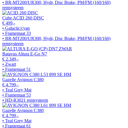
• BR-MT200/UR300, Hydr, Disc Brake, PM/FM (160/160)
remsysteem
Cube ACID 260 DISC
€ 499,-
• Galactic/cyan
• Framemaat 33
• BR-MT200/UR300, Hydr, Disc Brake, PM/FM (160/160)
remsysteem
Batavus Altura E-Go N7
€ 2.349,-
• Zwart
• Framemaat 51
Gazelle Avignon C380
€ 4.799,-
• Teal Grey Mat
• Framemaat 53
• HD-R3021 remsysteem
Gazelle Avignon C380
€ 4.799,-
• Teal Grey Mat
• Framemaat 61