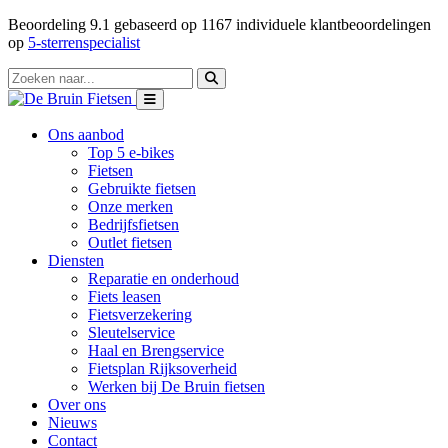
Beoordeling
9.1
gebaseerd op
1167
individuele klantbeoordelingen
op
5-sterrenspecialist
Ons aanbod
Top 5 e-bikes
Fietsen
Gebruikte fietsen
Onze merken
Bedrijfsfietsen
Outlet fietsen
Diensten
Reparatie en onderhoud
Fiets leasen
Fietsverzekering
Sleutelservice
Haal en Brengservice
Fietsplan Rijksoverheid
Werken bij De Bruin fietsen
Over ons
Nieuws
Contact