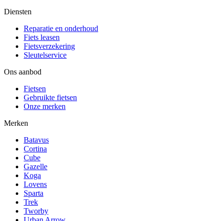
Diensten
Reparatie en onderhoud
Fiets leasen
Fietsverzekering
Sleutelservice
Ons aanbod
Fietsen
Gebruikte fietsen
Onze merken
Merken
Batavus
Cortina
Cube
Gazelle
Koga
Lovens
Sparta
Trek
Tworby
Urban Arrow