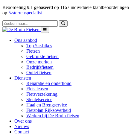
Beoordeling
9.1
gebaseerd op
1167
individuele klantbeoordelingen
op
5-sterrenspecialist
Ons aanbod
Top 5 e-bikes
Fietsen
Gebruikte fietsen
Onze merken
Bedrijfsfietsen
Outlet fietsen
Diensten
Reparatie en onderhoud
Fiets leasen
Fietsverzekering
Sleutelservice
Haal en Brengservice
Fietsplan Rijksoverheid
Werken bij De Bruin fietsen
Over ons
Nieuws
Contact