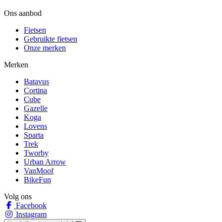
Ons aanbod
Fietsen
Gebruikte fietsen
Onze merken
Merken
Batavus
Cortina
Cube
Gazelle
Koga
Lovens
Sparta
Trek
Tworby
Urban Arrow
VanMoof
BikeFun
Volg ons
Facebook
Instagram