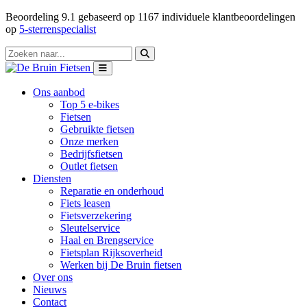
Beoordeling
9.1
gebaseerd op
1167
individuele klantbeoordelingen
op
5-sterrenspecialist
Ons aanbod
Top 5 e-bikes
Fietsen
Gebruikte fietsen
Onze merken
Bedrijfsfietsen
Outlet fietsen
Diensten
Reparatie en onderhoud
Fiets leasen
Fietsverzekering
Sleutelservice
Haal en Brengservice
Fietsplan Rijksoverheid
Werken bij De Bruin fietsen
Over ons
Nieuws
Contact