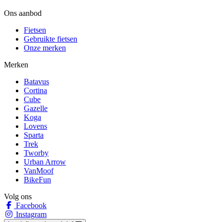
Ons aanbod
Fietsen
Gebruikte fietsen
Onze merken
Merken
Batavus
Cortina
Cube
Gazelle
Koga
Lovens
Sparta
Trek
Tworby
Urban Arrow
VanMoof
BikeFun
Volg ons
Facebook
Instagram