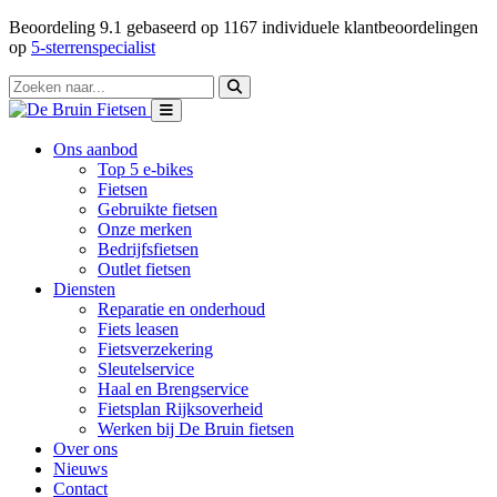
Beoordeling
9.1
gebaseerd op
1167
individuele klantbeoordelingen
op
5-sterrenspecialist
Ons aanbod
Top 5 e-bikes
Fietsen
Gebruikte fietsen
Onze merken
Bedrijfsfietsen
Outlet fietsen
Diensten
Reparatie en onderhoud
Fiets leasen
Fietsverzekering
Sleutelservice
Haal en Brengservice
Fietsplan Rijksoverheid
Werken bij De Bruin fietsen
Over ons
Nieuws
Contact