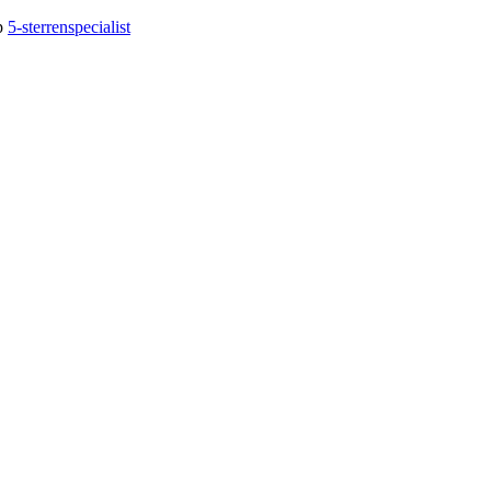
op
5-sterrenspecialist