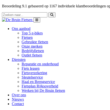
Beoordeling
9.1
gebaseerd op
1167
individuele klantbeoordelingen 
Ons aanbod
Top 5 e-bikes
Fietsen
Gebruikte fietsen
Onze merken
Bedrijfsfietsen
Outlet fietsen
Diensten
Reparatie en onderhoud
Fiets leasen
Fietsverzekering
Sleutelservice
Haal en Brengservice
Fietsplan Rijksoverheid
Werken bij De Bruin fietsen
Over ons
Nieuws
Contact