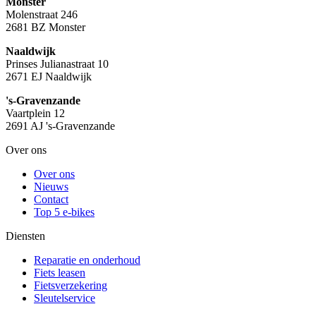
Monster
Molenstraat 246
2681 BZ Monster
Naaldwijk
Prinses Julianastraat 10
2671 EJ Naaldwijk
's-Gravenzande
Vaartplein 12
2691 AJ 's-Gravenzande
Over ons
Over ons
Nieuws
Contact
Top 5 e-bikes
Diensten
Reparatie en onderhoud
Fiets leasen
Fietsverzekering
Sleutelservice