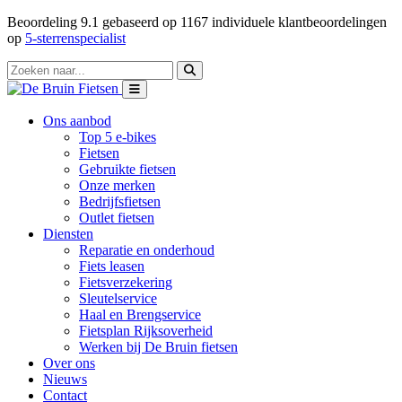
Beoordeling
9.1
gebaseerd op
1167
individuele klantbeoordelingen
op
5-sterrenspecialist
Ons aanbod
Top 5 e-bikes
Fietsen
Gebruikte fietsen
Onze merken
Bedrijfsfietsen
Outlet fietsen
Diensten
Reparatie en onderhoud
Fiets leasen
Fietsverzekering
Sleutelservice
Haal en Brengservice
Fietsplan Rijksoverheid
Werken bij De Bruin fietsen
Over ons
Nieuws
Contact