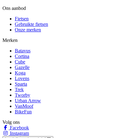
Ons aanbod
Fietsen
Gebruikte fietsen
Onze merken
Merken
Batavus
Cortina
Cube
Gazelle
Koga
Lovens
Sparta
Trek
Tworby
Urban Arrow
VanMoof
BikeFun
Volg ons
Facebook
Instagram