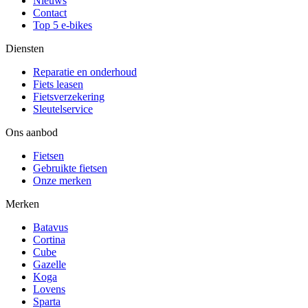
Nieuws
Contact
Top 5 e-bikes
Diensten
Reparatie en onderhoud
Fiets leasen
Fietsverzekering
Sleutelservice
Ons aanbod
Fietsen
Gebruikte fietsen
Onze merken
Merken
Batavus
Cortina
Cube
Gazelle
Koga
Lovens
Sparta