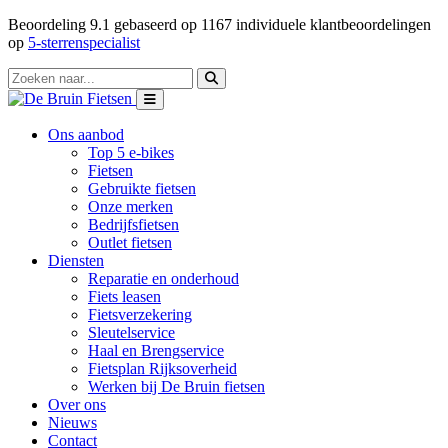
Beoordeling
9.1
gebaseerd op
1167
individuele klantbeoordelingen
op
5-sterrenspecialist
Ons aanbod
Top 5 e-bikes
Fietsen
Gebruikte fietsen
Onze merken
Bedrijfsfietsen
Outlet fietsen
Diensten
Reparatie en onderhoud
Fiets leasen
Fietsverzekering
Sleutelservice
Haal en Brengservice
Fietsplan Rijksoverheid
Werken bij De Bruin fietsen
Over ons
Nieuws
Contact