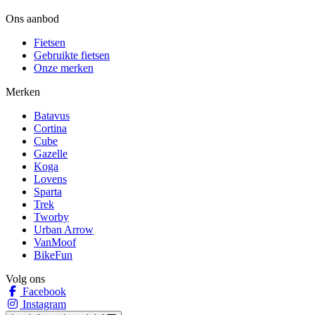
Ons aanbod
Fietsen
Gebruikte fietsen
Onze merken
Merken
Batavus
Cortina
Cube
Gazelle
Koga
Lovens
Sparta
Trek
Tworby
Urban Arrow
VanMoof
BikeFun
Volg ons
Facebook
Instagram