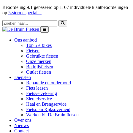
Beoordeling
9.1
gebaseerd op
1167
individuele klantbeoordelingen
op
5-sterrenspecialist
Ons aanbod
Top 5 e-bikes
Fietsen
Gebruikte fietsen
Onze merken
Bedrijfsfietsen
Outlet fietsen
Diensten
Reparatie en onderhoud
Fiets leasen
Fietsverzekering
Sleutelservice
Haal en Brengservice
Fietsplan Rijksoverheid
Werken bij De Bruin fietsen
Over ons
Nieuws
Contact