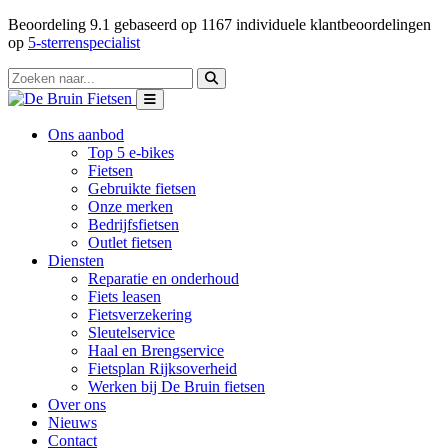
Beoordeling
9.1
gebaseerd op
1167
individuele klantbeoordelingen
op
5-sterrenspecialist
Ons aanbod
Top 5 e-bikes
Fietsen
Gebruikte fietsen
Onze merken
Bedrijfsfietsen
Outlet fietsen
Diensten
Reparatie en onderhoud
Fiets leasen
Fietsverzekering
Sleutelservice
Haal en Brengservice
Fietsplan Rijksoverheid
Werken bij De Bruin fietsen
Over ons
Nieuws
Contact