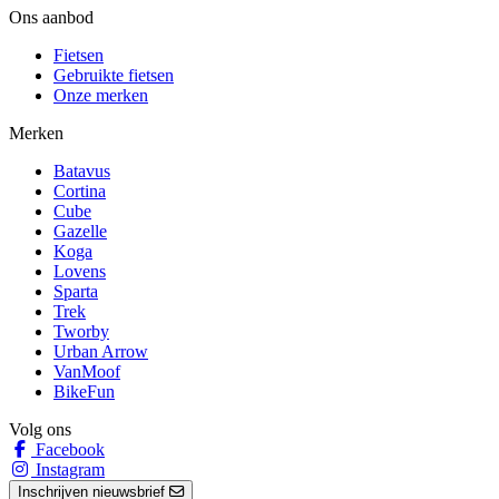
Ons aanbod
Fietsen
Gebruikte fietsen
Onze merken
Merken
Batavus
Cortina
Cube
Gazelle
Koga
Lovens
Sparta
Trek
Tworby
Urban Arrow
VanMoof
BikeFun
Volg ons
Facebook
Instagram
Inschrijven nieuwsbrief