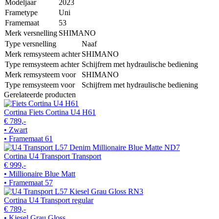
Modeljaar
2023
Frametype
Uni
Framemaat
53
Merk versnelling
SHIMANO
Type versnelling
Naaf
Merk remsysteem achter
SHIMANO
Type remsysteem achter
Schijfrem met hydraulische bediening
Merk remsysteem voor
SHIMANO
Type remsysteem voor
Schijfrem met hydraulische bediening
Gerelateerde producten
Cortina Fiets Cortina U4 H61
€ 789,-
• Zwart
• Framemaat 61
Cortina U4 Transport Transport
€ 999,-
• Millionaire Blue Matt
• Framemaat 57
Cortina U4 Transport regular
€ 789,-
• Kiesel Grau Gloss