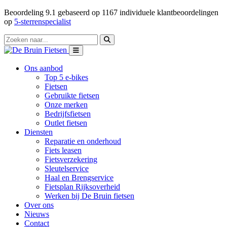
Beoordeling
9.1
gebaseerd op
1167
individuele klantbeoordelingen
op
5-sterrenspecialist
Ons aanbod
Top 5 e-bikes
Fietsen
Gebruikte fietsen
Onze merken
Bedrijfsfietsen
Outlet fietsen
Diensten
Reparatie en onderhoud
Fiets leasen
Fietsverzekering
Sleutelservice
Haal en Brengservice
Fietsplan Rijksoverheid
Werken bij De Bruin fietsen
Over ons
Nieuws
Contact