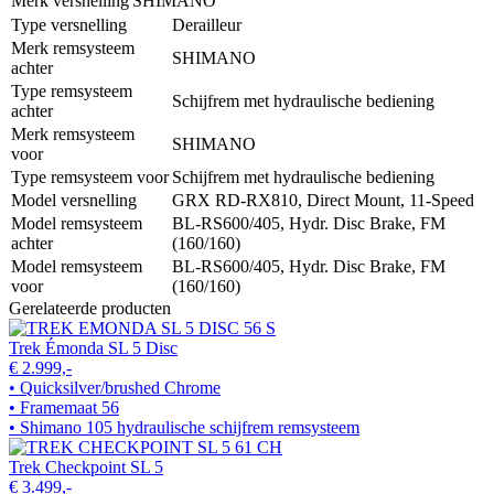
Merk versnelling
SHIMANO
Type versnelling
Derailleur
Merk remsysteem
SHIMANO
achter
Type remsysteem
Schijfrem met hydraulische bediening
achter
Merk remsysteem
SHIMANO
voor
Type remsysteem voor
Schijfrem met hydraulische bediening
Model versnelling
GRX RD-RX810, Direct Mount, 11-Speed
Model remsysteem
BL-RS600/405, Hydr. Disc Brake, FM
achter
(160/160)
Model remsysteem
BL-RS600/405, Hydr. Disc Brake, FM
voor
(160/160)
Gerelateerde producten
Trek Émonda SL 5 Disc
€ 2.999,-
• Quicksilver/brushed Chrome
• Framemaat 56
• Shimano 105 hydraulische schijfrem remsysteem
Trek Checkpoint SL 5
€ 3.499,-