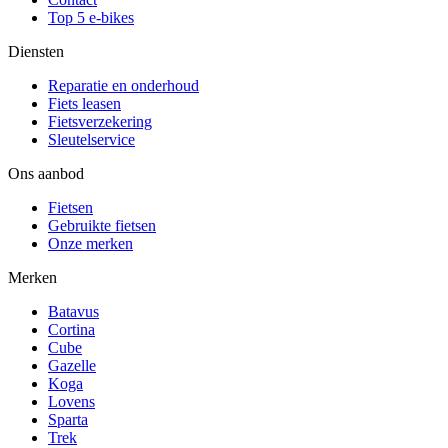
Top 5 e-bikes
Diensten
Reparatie en onderhoud
Fiets leasen
Fietsverzekering
Sleutelservice
Ons aanbod
Fietsen
Gebruikte fietsen
Onze merken
Merken
Batavus
Cortina
Cube
Gazelle
Koga
Lovens
Sparta
Trek