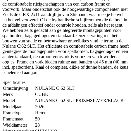
de comfortabele rijeigenschappen van een carbon frame en
voorvork. Maar onderschat ook de hoogwaardige componenten niet.
Zoals de GRX 2x11-aandrijflijn van Shimano, waarmee je heuvel
na heuvel veroverd. Of de hydraulische schijfremmen die de boel in
de afdalingen effectief onder controle houden, zelfs als het regent.
We hebben zelfs gedacht aan geïntegreerde montagepunten voor
spatborden, bagagedrager en standaard. Onze ervaring met het
bouwen van snelle en betrouwbare gravelbikes vind je terug in de
Nulane C:62 SLT. Het efficiënte en comfortabele carbon frame heeft
geïntegreerde montagepunten voor spatborden, bagagedrager en een
achterstandaard, de carbon voorvork is voorzien van lowrider-
oogjes. Frame en vork bieden ruimte aan banden tot 45 mm (40 mm
incl. spatborden). Kaal of compleet, dikke of dunne banden, de keus
is helemaal aan jou.
Specificaties
Omschrijving
NULANE C:62 SLT
Merk
CUBE
Model
NULANE C:62 SLT PRIZMSILVER/BLACK
Modeljaar
2026
Frametype
Heren
Framemaat
50
Wieldiameter
28