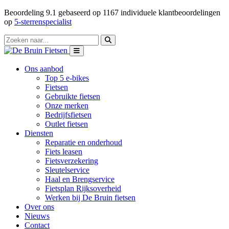
Beoordeling
9.1
gebaseerd op
1167
individuele klantbeoordelingen
op
5-sterrenspecialist
Ons aanbod
Top 5 e-bikes
Fietsen
Gebruikte fietsen
Onze merken
Bedrijfsfietsen
Outlet fietsen
Diensten
Reparatie en onderhoud
Fiets leasen
Fietsverzekering
Sleutelservice
Haal en Brengservice
Fietsplan Rijksoverheid
Werken bij De Bruin fietsen
Over ons
Nieuws
Contact