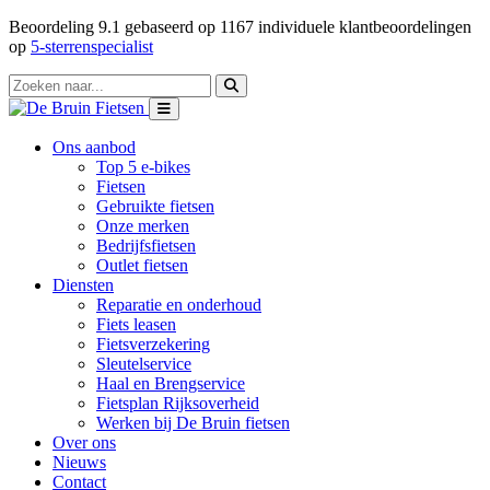
Beoordeling
9.1
gebaseerd op
1167
individuele klantbeoordelingen
op
5-sterrenspecialist
Ons aanbod
Top 5 e-bikes
Fietsen
Gebruikte fietsen
Onze merken
Bedrijfsfietsen
Outlet fietsen
Diensten
Reparatie en onderhoud
Fiets leasen
Fietsverzekering
Sleutelservice
Haal en Brengservice
Fietsplan Rijksoverheid
Werken bij De Bruin fietsen
Over ons
Nieuws
Contact