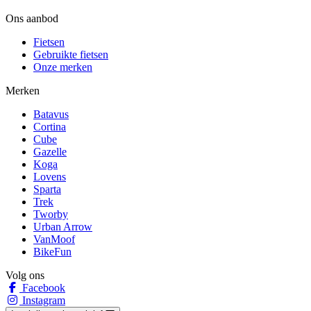
Ons aanbod
Fietsen
Gebruikte fietsen
Onze merken
Merken
Batavus
Cortina
Cube
Gazelle
Koga
Lovens
Sparta
Trek
Tworby
Urban Arrow
VanMoof
BikeFun
Volg ons
Facebook
Instagram