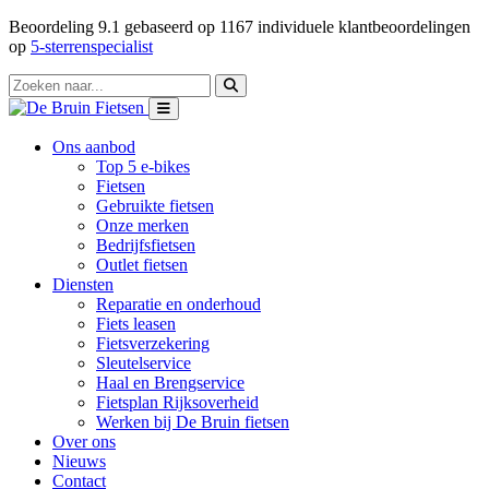
Beoordeling
9.1
gebaseerd op
1167
individuele klantbeoordelingen
op
5-sterrenspecialist
Ons aanbod
Top 5 e-bikes
Fietsen
Gebruikte fietsen
Onze merken
Bedrijfsfietsen
Outlet fietsen
Diensten
Reparatie en onderhoud
Fiets leasen
Fietsverzekering
Sleutelservice
Haal en Brengservice
Fietsplan Rijksoverheid
Werken bij De Bruin fietsen
Over ons
Nieuws
Contact