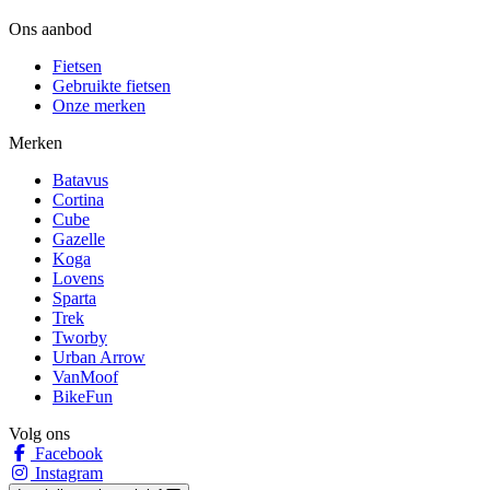
Ons aanbod
Fietsen
Gebruikte fietsen
Onze merken
Merken
Batavus
Cortina
Cube
Gazelle
Koga
Lovens
Sparta
Trek
Tworby
Urban Arrow
VanMoof
BikeFun
Volg ons
Facebook
Instagram