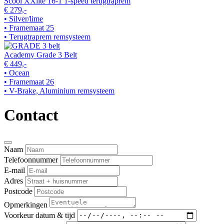
Scool XXlite 16-1 1-speed terugtraprem
€ 279,-
• Silver/lime
• Framemaat 25
• Terugtraprem remsysteem
Academy Grade 3 Belt
€ 449,-
• Ocean
• Framemaat 26
• V-Brake, Aluminium remsysteem
Contact
Naam
Telefoonnummer
E-mail
Adres
Postcode
Opmerkingen
Voorkeur datum & tijd