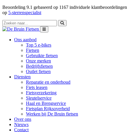
Beoordeling
9.1
gebaseerd op
1167
individuele klantbeoordelingen
op
5-sterrenspecialist
Ons aanbod
Top 5 e-bikes
Fietsen
Gebruikte fietsen
Onze merken
Bedrijfsfietsen
Outlet fietsen
Diensten
Reparatie en onderhoud
Fiets leasen
Fietsverzekering
Sleutelservice
Haal en Brengservice
Fietsplan Rijksoverheid
Werken bij De Bruin fietsen
Over ons
Nieuws
Contact