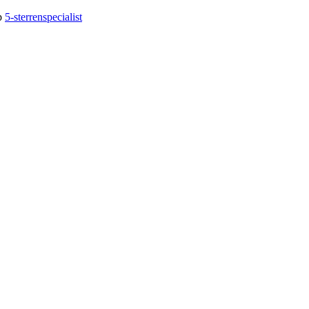
op
5-sterrenspecialist