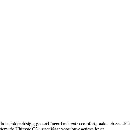
en het strakke design, gecombineerd met extra comfort, maken deze e-bike 
 riem: de Ultimate C5+ staat klaar voor jouw actieve leven.