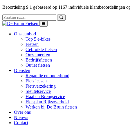
Beoordeling
9.1
gebaseerd op
1167
individuele klantbeoordelingen 
Ons aanbod
Top 5 e-bikes
Fietsen
Gebruikte fietsen
Onze merken
Bedrijfsfietsen
Outlet fietsen
Diensten
Reparatie en onderhoud
Fiets leasen
Fietsverzekering
Sleutelservice
Haal en Brengservice
Fietsplan Rijksoverheid
Werken bij De Bruin fietsen
Over ons
Nieuws
Contact