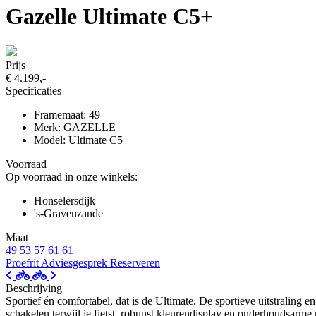
Gazelle Ultimate C5+
Prijs
€ 4.199,-
Specificaties
Framemaat: 49
Merk: GAZELLE
Model: Ultimate C5+
Voorraad
Op voorraad in onze winkels:
Honselersdijk
's-Gravenzande
Maat
49
53
57
61
61
Proefrit
Adviesgesprek
Reserveren
Beschrijving
Sportief én comfortabel, dat is de Ultimate. De sportieve uitstraling 
schakelen terwijl je fietst, robuust kleurendisplay en onderhoudsarme