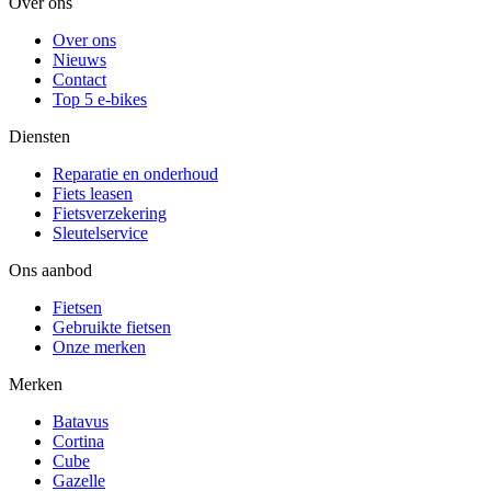
Over ons
Over ons
Nieuws
Contact
Top 5 e-bikes
Diensten
Reparatie en onderhoud
Fiets leasen
Fietsverzekering
Sleutelservice
Ons aanbod
Fietsen
Gebruikte fietsen
Onze merken
Merken
Batavus
Cortina
Cube
Gazelle