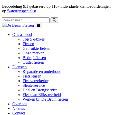
Beoordeling
9.1
gebaseerd op
1167
individuele klantbeoordelingen
op
5-sterrenspecialist
Ons aanbod
Top 5 e-bikes
Fietsen
Gebruikte fietsen
Onze merken
Bedrijfsfietsen
Outlet fietsen
Diensten
Reparatie en onderhoud
Fiets leasen
Fietsverzekering
Sleutelservice
Haal en Brengservice
Fietsplan Rijksoverheid
Werken bij De Bruin fietsen
Over ons
Nieuws
Contact