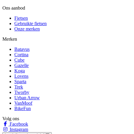
Ons aanbod
Fietsen
Gebruikte fietsen
Onze merken
Merken
Batavus
Cortina
Cube
Gazelle
Koga
Lovens
Sparta
Trek
Tworby
Urban Arrow
VanMoof
BikeFun
Volg ons
Facebook
Instagram