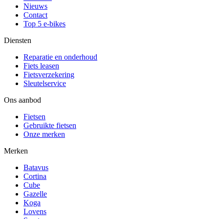
Nieuws
Contact
Top 5 e-bikes
Diensten
Reparatie en onderhoud
Fiets leasen
Fietsverzekering
Sleutelservice
Ons aanbod
Fietsen
Gebruikte fietsen
Onze merken
Merken
Batavus
Cortina
Cube
Gazelle
Koga
Lovens