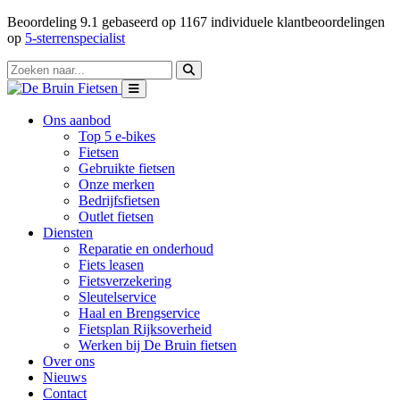
Beoordeling
9.1
gebaseerd op
1167
individuele klantbeoordelingen
op
5-sterrenspecialist
Ons aanbod
Top 5 e-bikes
Fietsen
Gebruikte fietsen
Onze merken
Bedrijfsfietsen
Outlet fietsen
Diensten
Reparatie en onderhoud
Fiets leasen
Fietsverzekering
Sleutelservice
Haal en Brengservice
Fietsplan Rijksoverheid
Werken bij De Bruin fietsen
Over ons
Nieuws
Contact