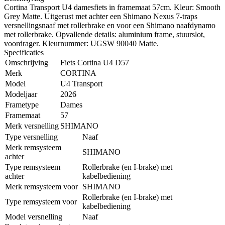
Cortina Transport U4 damesfiets in framemaat 57cm. Kleur: Smooth
Grey Matte. Uitgerust met achter een Shimano Nexus 7-traps
versnellingsnaaf met rollerbrake en voor een Shimano naafdynamo
met rollerbrake. Opvallende details: aluminium frame, stuurslot,
voordrager. Kleurnummer: UGSW 90040 Matte.
Specificaties
Omschrijving
Fiets Cortina U4 D57
Merk
CORTINA
Model
U4 Transport
Modeljaar
2026
Frametype
Dames
Framemaat
57
Merk versnelling
SHIMANO
Type versnelling
Naaf
Merk remsysteem
SHIMANO
achter
Type remsysteem
Rollerbrake (en I-brake) met
achter
kabelbediening
Merk remsysteem voor
SHIMANO
Rollerbrake (en I-brake) met
Type remsysteem voor
kabelbediening
Model versnelling
Naaf