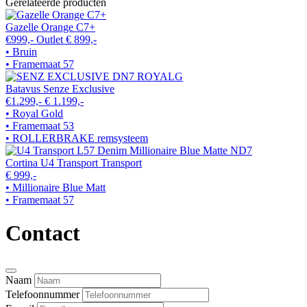
Gerelateerde producten
Gazelle Orange C7+
€999,-
Outlet
€ 899,-
• Bruin
• Framemaat 57
Batavus Senze Exclusive
€1.299,-
€ 1.199,-
• Royal Gold
• Framemaat 53
• ROLLERBRAKE remsysteem
Cortina U4 Transport Transport
€ 999,-
• Millionaire Blue Matt
• Framemaat 57
Contact
Naam
Telefoonnummer