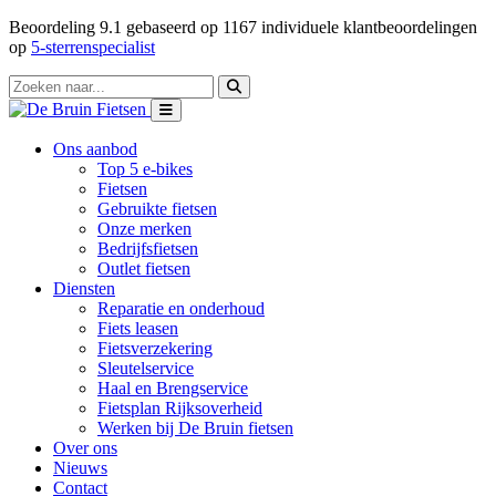
Beoordeling
9.1
gebaseerd op
1167
individuele klantbeoordelingen
op
5-sterrenspecialist
Ons aanbod
Top 5 e-bikes
Fietsen
Gebruikte fietsen
Onze merken
Bedrijfsfietsen
Outlet fietsen
Diensten
Reparatie en onderhoud
Fiets leasen
Fietsverzekering
Sleutelservice
Haal en Brengservice
Fietsplan Rijksoverheid
Werken bij De Bruin fietsen
Over ons
Nieuws
Contact