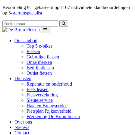
Beoordeling
9.1
gebaseerd op
1167
individuele klantbeoordelingen
op
5-sterrenspecialist
Ons aanbod
Top 5 e-bikes
Fietsen
Gebruikte fietsen
Onze merken
Bedrijfsfietsen
Outlet fietsen
Diensten
Reparatie en onderhoud
Fiets leasen
Fietsverzekering
Sleutelservice
Haal en Brengservice
Fietsplan Rijksoverheid
Werken bij De Bruin fietsen
Over ons
Nieuws
Contact