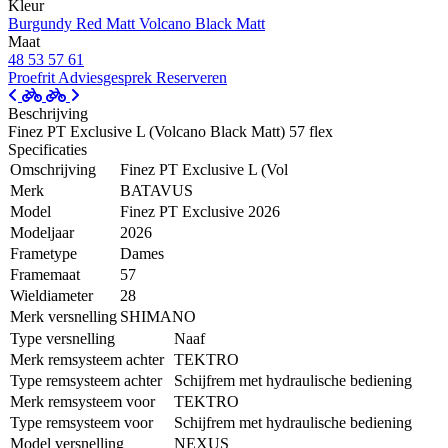
Kleur
Burgundy Red Matt
Volcano Black Matt
Maat
48
53
57
61
Proefrit
Adviesgesprek
Reserveren
Beschrijving
Finez PT Exclusive L (Volcano Black Matt) 57 flex
Specificaties
Omschrijving
Finez PT Exclusive L (Vol
Merk
BATAVUS
Model
Finez PT Exclusive 2026
Modeljaar
2026
Frametype
Dames
Framemaat
57
Wieldiameter
28
Merk versnelling
SHIMANO
Type versnelling
Naaf
Merk remsysteem achter
TEKTRO
Type remsysteem achter
Schijfrem met hydraulische bediening
Merk remsysteem voor
TEKTRO
Type remsysteem voor
Schijfrem met hydraulische bediening
Model versnelling
NEXUS