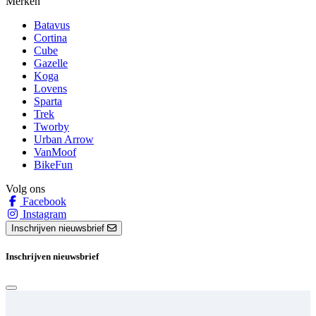
Merken
Batavus
Cortina
Cube
Gazelle
Koga
Lovens
Sparta
Trek
Tworby
Urban Arrow
VanMoof
BikeFun
Volg ons
Facebook
Instagram
Inschrijven nieuwsbrief
Inschrijven nieuwsbrief