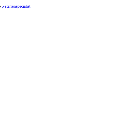
op
5-sterrenspecialist