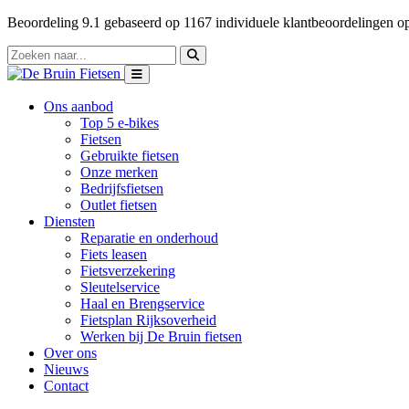
Beoordeling
9.1
gebaseerd op
1167
individuele klantbeoordelingen 
Ons aanbod
Top 5 e-bikes
Fietsen
Gebruikte fietsen
Onze merken
Bedrijfsfietsen
Outlet fietsen
Diensten
Reparatie en onderhoud
Fiets leasen
Fietsverzekering
Sleutelservice
Haal en Brengservice
Fietsplan Rijksoverheid
Werken bij De Bruin fietsen
Over ons
Nieuws
Contact