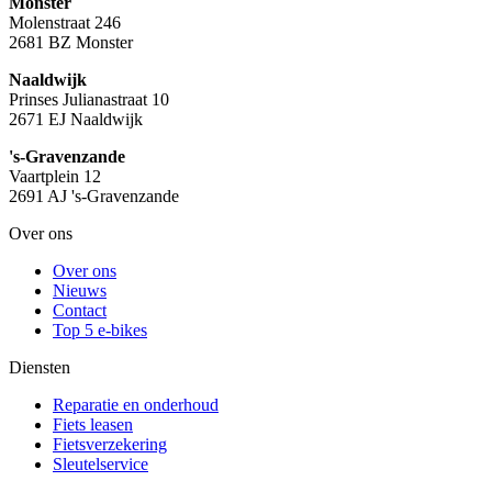
Monster
Molenstraat 246
2681 BZ Monster
Naaldwijk
Prinses Julianastraat 10
2671 EJ Naaldwijk
's-Gravenzande
Vaartplein 12
2691 AJ 's-Gravenzande
Over ons
Over ons
Nieuws
Contact
Top 5 e-bikes
Diensten
Reparatie en onderhoud
Fiets leasen
Fietsverzekering
Sleutelservice