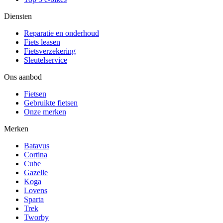
Diensten
Reparatie en onderhoud
Fiets leasen
Fietsverzekering
Sleutelservice
Ons aanbod
Fietsen
Gebruikte fietsen
Onze merken
Merken
Batavus
Cortina
Cube
Gazelle
Koga
Lovens
Sparta
Trek
Tworby