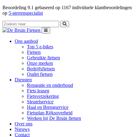
Beoordeling
9.1
gebaseerd op
1167
individuele klantbeoordelingen
op
5-sterrenspecialist
Ons aanbod
Top 5 e-bikes
Fietsen
Gebruikte fietsen
Onze merken
Bedrijfsfietsen
Outlet fietsen
Diensten
Reparatie en onderhoud
Fiets leasen
Fietsverzekering
Sleutelservice
Haal en Brengservice
Fietsplan Rijksoverheid
Werken bij De Bruin fietsen
Over ons
Nieuws
Contact