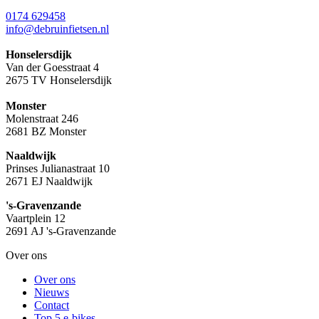
0174 629458
info@debruinfietsen.nl
Honselersdijk
Van der Goesstraat 4
2675 TV Honselersdijk
Monster
Molenstraat 246
2681 BZ Monster
Naaldwijk
Prinses Julianastraat 10
2671 EJ Naaldwijk
's-Gravenzande
Vaartplein 12
2691 AJ 's-Gravenzande
Over ons
Over ons
Nieuws
Contact
Top 5 e-bikes