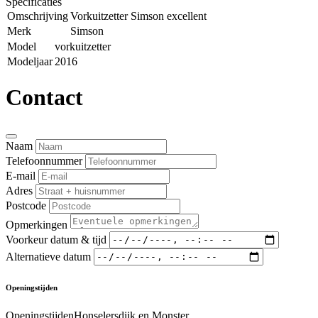
Specificaties
Omschrijving
Vorkuitzetter Simson excellent
Merk
Simson
Model
vorkuitzetter
Modeljaar
2016
Contact
Naam
Telefoonnummer
E-mail
Adres
Postcode
Opmerkingen
Voorkeur datum & tijd
Alternatieve datum
Openingstijden
OpeningstijdenHonselersdijk en Monster