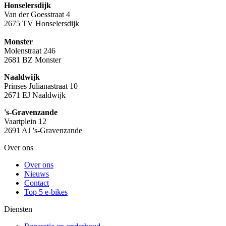
Honselersdijk
Van der Goesstraat 4
2675 TV Honselersdijk
Monster
Molenstraat 246
2681 BZ Monster
Naaldwijk
Prinses Julianastraat 10
2671 EJ Naaldwijk
's-Gravenzande
Vaartplein 12
2691 AJ 's-Gravenzande
Over ons
Over ons
Nieuws
Contact
Top 5 e-bikes
Diensten