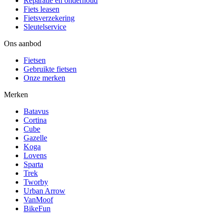
Reparatie en onderhoud
Fiets leasen
Fietsverzekering
Sleutelservice
Ons aanbod
Fietsen
Gebruikte fietsen
Onze merken
Merken
Batavus
Cortina
Cube
Gazelle
Koga
Lovens
Sparta
Trek
Tworby
Urban Arrow
VanMoof
BikeFun