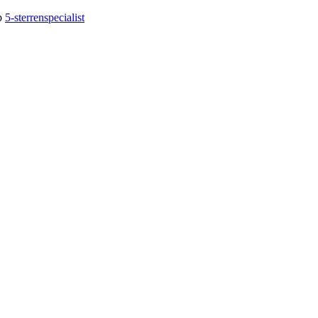
op
5-sterrenspecialist