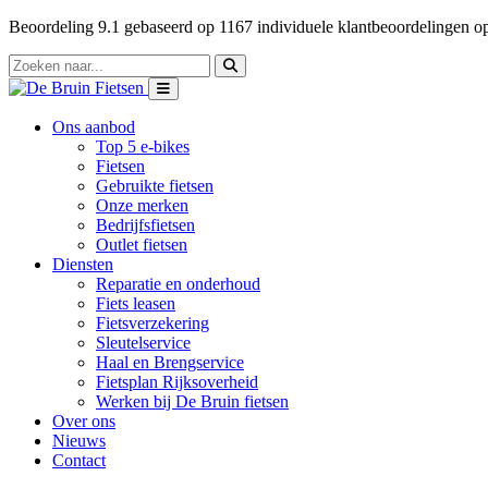
Beoordeling
9.1
gebaseerd op
1167
individuele klantbeoordelingen 
Ons aanbod
Top 5 e-bikes
Fietsen
Gebruikte fietsen
Onze merken
Bedrijfsfietsen
Outlet fietsen
Diensten
Reparatie en onderhoud
Fiets leasen
Fietsverzekering
Sleutelservice
Haal en Brengservice
Fietsplan Rijksoverheid
Werken bij De Bruin fietsen
Over ons
Nieuws
Contact