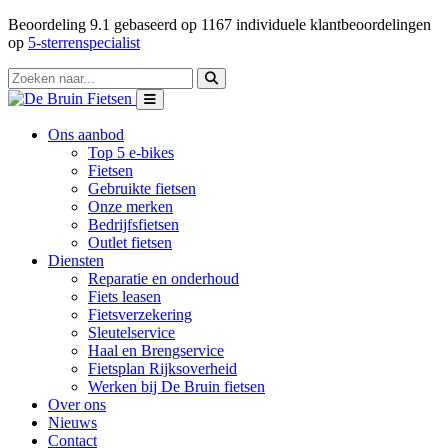
Beoordeling
9.1
gebaseerd op
1167
individuele klantbeoordelingen
op
5-sterrenspecialist
Ons aanbod
Top 5 e-bikes
Fietsen
Gebruikte fietsen
Onze merken
Bedrijfsfietsen
Outlet fietsen
Diensten
Reparatie en onderhoud
Fiets leasen
Fietsverzekering
Sleutelservice
Haal en Brengservice
Fietsplan Rijksoverheid
Werken bij De Bruin fietsen
Over ons
Nieuws
Contact