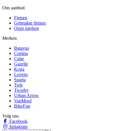
Ons aanbod
Fietsen
Gebruikte fietsen
Onze merken
Merken
Batavus
Cortina
Cube
Gazelle
Koga
Lovens
Sparta
Trek
Tworby
Urban Arrow
VanMoof
BikeFun
Volg ons
Facebook
Instagram