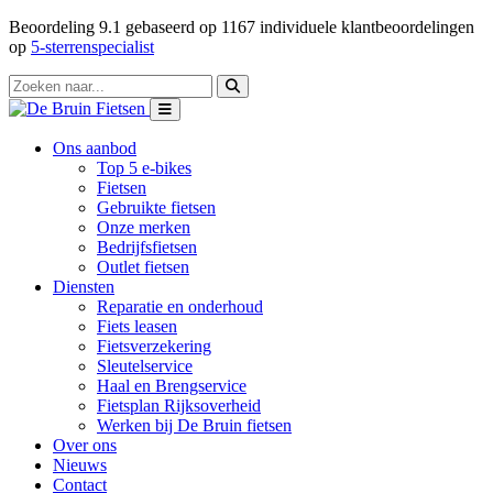
Beoordeling
9.1
gebaseerd op
1167
individuele klantbeoordelingen
op
5-sterrenspecialist
Ons aanbod
Top 5 e-bikes
Fietsen
Gebruikte fietsen
Onze merken
Bedrijfsfietsen
Outlet fietsen
Diensten
Reparatie en onderhoud
Fiets leasen
Fietsverzekering
Sleutelservice
Haal en Brengservice
Fietsplan Rijksoverheid
Werken bij De Bruin fietsen
Over ons
Nieuws
Contact