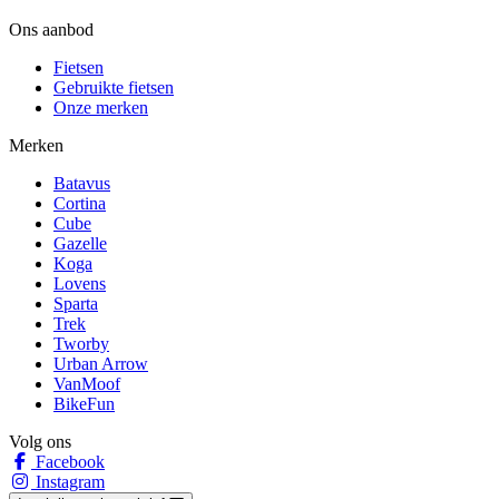
Ons aanbod
Fietsen
Gebruikte fietsen
Onze merken
Merken
Batavus
Cortina
Cube
Gazelle
Koga
Lovens
Sparta
Trek
Tworby
Urban Arrow
VanMoof
BikeFun
Volg ons
Facebook
Instagram