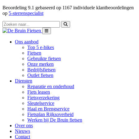
Beoordeling
9.1
gebaseerd op
1167
individuele klantbeoordelingen
op
5-sterrenspecialist
Ons aanbod
Top 5 e-bikes
Fietsen
Gebruikte fietsen
Onze merken
Bedrijfsfietsen
Outlet fietsen
Diensten
Reparatie en onderhoud
Fiets leasen
Fietsverzekering
Sleutelservice
Haal en Brengservice
Fietsplan Rijksoverheid
Werken bij De Bruin fietsen
Over ons
Nieuws
Contact