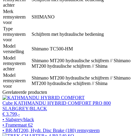
achter
Merk
remsysteem
SHIMANO
voor
Type
remsysteem
Schijfrem met hydraulische bediening
voor
Model
Shimano TC500-HM
versnelling
Model
Shimano MT200 hydraulische schijfrem // Shimano
remsysteem
MT200 hydraulische schijfrem // Shima
achter
Model
Shimano MT200 hydraulische schijfrem // Shimano
remsysteem
MT200 hydraulische schijfrem // Shima
voor
Gerelateerde producten
Cube KATHMANDU HYBRID COMFORT PRO 800
SLABGREY/BLACK
€ 3.799,-
• Slabgrey/black
• Framemaat 62
• BR-MT200, Hydr. Disc Brake (180) remsysteem