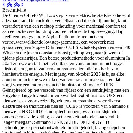
Beschrijving
De Charter+ 4 540 Wh Lowstep is een elektrische stadsfiets die echt
alles aan kan. De cockpit is verstelbaar zodat je de rijhouding kunt
veranderen van een rechtop zithouding voor maximaal comfort tot
aan een actievere houding voor een efficiënte trapbeweging. Hij
heeft een hoogwaardig Alpha Platinum frame met een
vertrouwenwekkende lowstep-geometrie, een voorvork met
spiraalveer, een 9-speed Shimano CUES-schakelsysteem en een 540
Wh accu die je een constante boost geeft op weg naar je werk of
tijdens plezierritjes. Een betere productiemethode voor aluminium In
2024 zijn we gestart met het uitfaseren van aluminium met hoge
uitstoot, ten gunste van een duurzamer alternatief op basis van
hernieuwbare energie. Met ingang van oktober 2025 is bijna elke
aluminium fiets die we maken van emissiearm materiaal, en dat
zorgt voor een enorme reductie in uitstoot. Shimano CUES
Geïnspireerd op het verzoek van rijders om een aandrijving met een
zorgeloos lange levensduur en kwaliteit legt Shimano CUES een
nieuwe basis voor veelzijdigheid en duurzaamheid voor diverse
elektrische en traditionele fietsen. CUES is voorzien van Shimano’s
nieuwe LINKGLIDE aandrijftechnologie, waardoor slijtende
onderdelen als de ketting, cassette en kettingbladen aanzienlijk
langer meegaan. Shimano LINKGLIDE De LINKGLIDE-
technologie is speciaal ontwikkeld om ongelofelijk lang soepel en
beslissend te blijven schakelen. Bovendien kun je er heerlijk mee