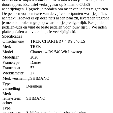
doortrappen. Exclusief verkrijgbaar op Shimano CUES
aandrijvingen. Upgrade je pedalen om meer van je fiets te genieten
De pedalen vormen twee van de vijf contactpunten waar je je fiets
aanraakt. Hoewel er op deze fiets al een paar zit, levert een upgrade
je meer controle en grip op waardoor je prettiger rijdt. Bekijk de
pedalen-gids en vind de beste pedalen voor jouw rijstijl. We raden
platte pedalen aan voor simpele veelzijdigheid.
Specificaties
Omschrijving
TREK CHARTER+ 4 R9 540 LS
Merk
TREK
Model
Charter+ 4 R9 540 Wh Lowstep
Modeljaar
2026
Frametype
Dames
Framemaat
53
Wieldiameter
27
Merk versnelling
SHIMANO
Type
Derailleur
versnelling
Merk
remsysteem
SHIMANO
achter
Type
remsysteem
Schijfrem met hydraulische bediening