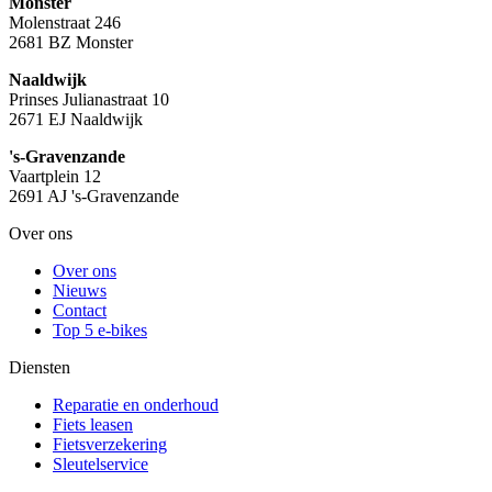
Monster
Molenstraat 246
2681 BZ Monster
Naaldwijk
Prinses Julianastraat 10
2671 EJ Naaldwijk
's-Gravenzande
Vaartplein 12
2691 AJ 's-Gravenzande
Over ons
Over ons
Nieuws
Contact
Top 5 e-bikes
Diensten
Reparatie en onderhoud
Fiets leasen
Fietsverzekering
Sleutelservice