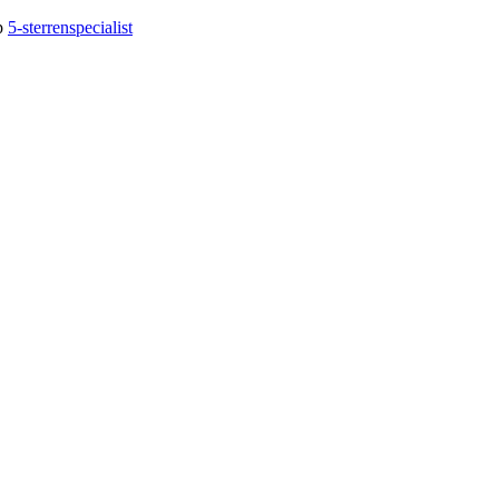
op
5-sterrenspecialist