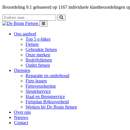
Beoordeling
9.1
gebaseerd op
1167
individuele klantbeoordelingen 
Ons aanbod
Top 5 e-bikes
Fietsen
Gebruikte fietsen
Onze merken
Bedrijfsfietsen
Outlet fietsen
Diensten
Reparatie en onderhoud
Fiets leasen
Fietsverzekering
Sleutelservice
Haal en Brengservice
Fietsplan Rijksoverheid
Werken bij De Bruin fietsen
Over ons
Nieuws
Contact