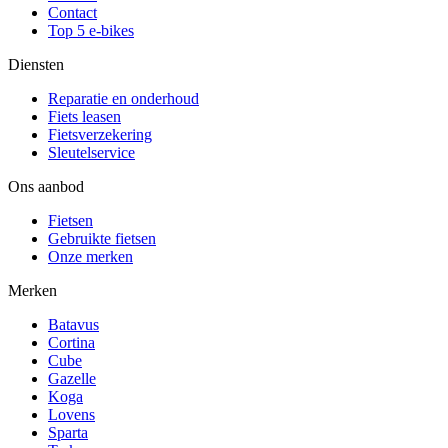
Contact
Top 5 e-bikes
Diensten
Reparatie en onderhoud
Fiets leasen
Fietsverzekering
Sleutelservice
Ons aanbod
Fietsen
Gebruikte fietsen
Onze merken
Merken
Batavus
Cortina
Cube
Gazelle
Koga
Lovens
Sparta