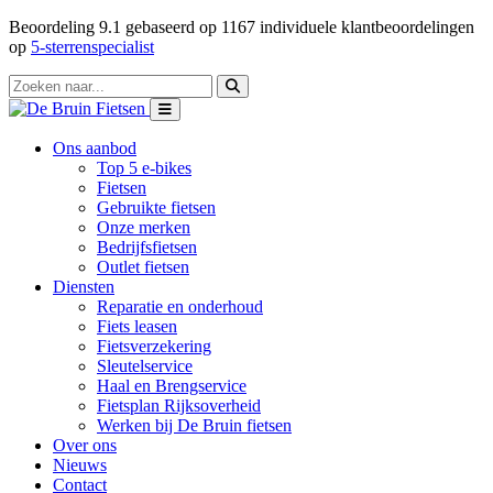
Beoordeling
9.1
gebaseerd op
1167
individuele klantbeoordelingen
op
5-sterrenspecialist
Ons aanbod
Top 5 e-bikes
Fietsen
Gebruikte fietsen
Onze merken
Bedrijfsfietsen
Outlet fietsen
Diensten
Reparatie en onderhoud
Fiets leasen
Fietsverzekering
Sleutelservice
Haal en Brengservice
Fietsplan Rijksoverheid
Werken bij De Bruin fietsen
Over ons
Nieuws
Contact